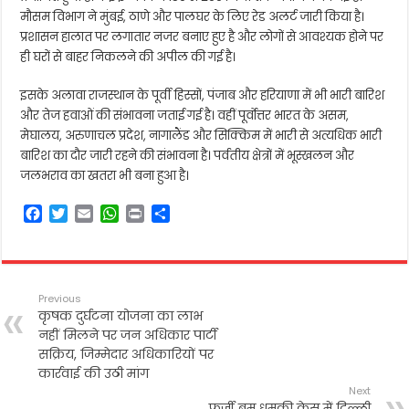
मौसम विभाग ने मुंबई, ठाणे और पालघर के लिए रेड अलर्ट जारी किया है।
प्रशासन हालात पर लगातार नजर बनाए हुए है और लोगों से आवश्यक होने पर
ही घरों से बाहर निकलने की अपील की गई है।
इसके अलावा राजस्थान के पूर्वी हिस्सों, पंजाब और हरियाणा में भी भारी बारिश
और तेज हवाओं की संभावना जताई गई है। वहीं पूर्वोत्तर भारत के असम,
मेघालय, अरुणाचल प्रदेश, नागालैंड और सिक्किम में भारी से अत्यधिक भारी
बारिश का दौर जारी रहने की संभावना है। पर्वतीय क्षेत्रों में भूस्खलन और
जलभराव का खतरा भी बना हुआ है।
F
T
E
W
P
S
a
w
m
h
r
h
c
i
a
a
i
a
e
t
i
t
n
r
b
t
l
s
t
e
Previous
o
e
A
कृषक दुर्घटना योजना का लाभ
o
r
p
नहीं मिलने पर जन अधिकार पार्टी
k
p
सक्रिय, जिम्मेदार अधिकारियों पर
कार्रवाई की उठी मांग
Next
फर्जी बम धमकी केस में दिल्ली