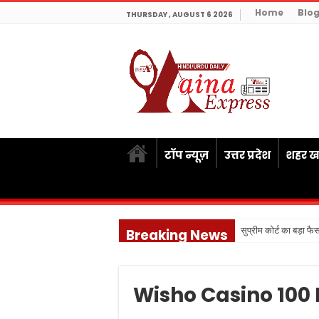
Home
Blo
THURSDAY , AUGUST 6 2026
टॉप न्यूज़
उत्तर प्रदेश
शहर खब
सुप्रीम कोर्ट का बड़ा फ
Breaking News
Wisho Casino 100 