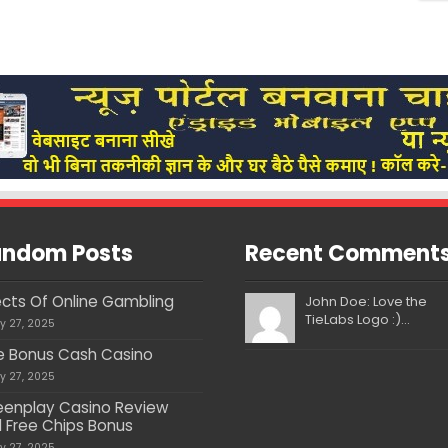
ndom Posts
Recent Comment
ects Of Online Gambling
John Doe: Love the
TieLabs Logo :)...
ly 27, 2025
e Bonus Cash Casino
ly 27, 2025
enplay Casino Review
 Free Chips Bonus
ly 27, 2025