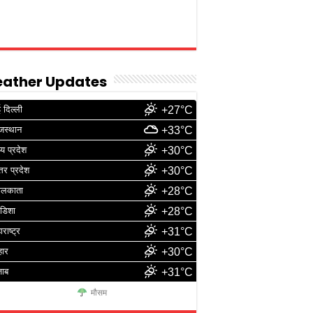
ather Updates
 दिल्ली
+27°C
जस्थान
+33°C
्य प्रदेश
+30°C
्तर प्रदेश
+30°C
ोलकाता
+28°C
डिशा
+28°C
ाराष्ट्र
+31°C
हार
+30°C
जाब
+31°C
मौसम