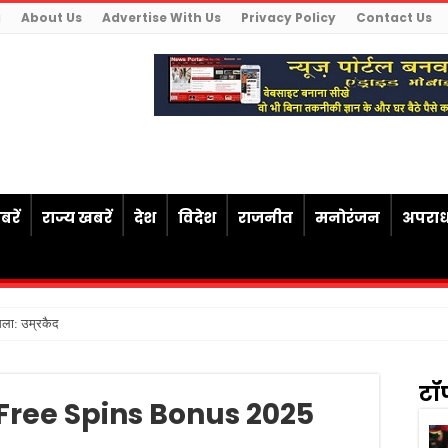
g
About Us
Advertise With Us
Privacy Policy
Contact Us
रें
राज्य खबरें
देश
विदेश
राजनीत
मनोरंजन
अपरा
ैसला: उम्रकैद के बाद मृत्यु तक जेल
टॉ
Free Spins Bonus 2025