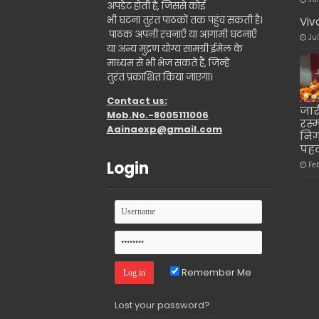
अपडेट होती है, जिससे कोई
भी घटना तुरंत पाठकों तक पहुंच सकती है।
Viv
पाठक अपनी रचनाएँ या आगामी घटनाएँ
Ju
या अन्य मुद्रण योग्य सामग्री ईमेल के
माध्यम से भी भेज सकते हैं, जिन्हें
तुरंत प्रकाशित किया जाएगा।
Contact us:
जारी
Mob.No.-8005111006
रस्म
Aainaexp@gmail.com
निग
पहल
Login
Fe
Remember Me
Lost your password?