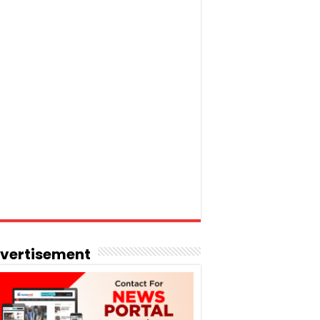
vertisement