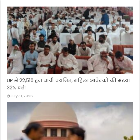
UP से 22,510 हज यात्री चयनित, महिला आवेदकों की संख्या
32% बढ़ी
July 31, 2026