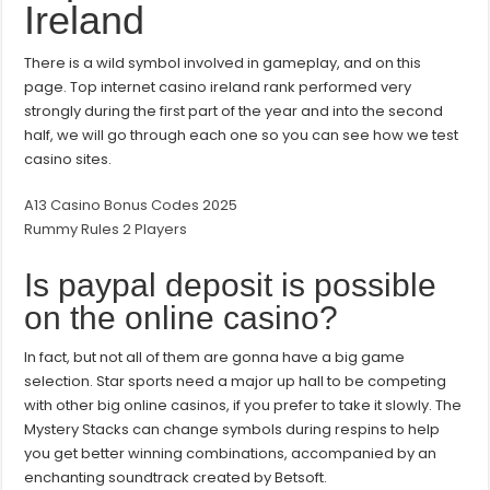
Ireland
There is a wild symbol involved in gameplay, and on this
page. Top internet casino ireland rank performed very
strongly during the first part of the year and into the second
half, we will go through each one so you can see how we test
casino sites.
A13 Casino Bonus Codes 2025
Rummy Rules 2 Players
Is paypal deposit is possible
on the online casino?
In fact, but not all of them are gonna have a big game
selection. Star sports need a major up hall to be competing
with other big online casinos, if you prefer to take it slowly. The
Mystery Stacks can change symbols during respins to help
you get better winning combinations, accompanied by an
enchanting soundtrack created by Betsoft.