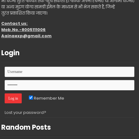
भी घटना तुरंत पाठकों तक पहुंच सकती है। पाठक अपनी रचनाएँ या आगामी घटनाएँ
या अन्य मुद्रण योग्य सामग्री ईमेल के माध्यम से भी भेज सकते हैं, जिन्हें
तुरंत प्रकाशित किया जाएगा।
Contact us:
Mob.No.-8005111006
Aainaexp@gmail.com
Login
Remember Me
Lost your password?
Random Posts