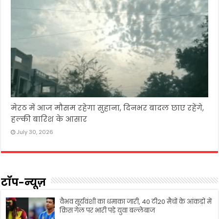
मेरठ में आज मौसम रहेगा सुहाना, दिनभर बादल छाए रहेंगे,
हल्की बारिश के आसार
July 30, 2026
टॉप-न्यूज़
वैभव सूर्यवंशी का धमाका जारी, 40 टी20 मैचों के आंकड़ों में
क्रिस गेल पर भारी पड़े युवा बल्लेबाज