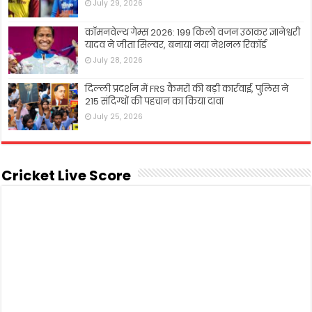
July 29, 2026
कॉमनवेल्थ गेम्स 2026: 199 किलो वजन उठाकर ज्ञानेश्वरी
यादव ने जीता सिल्वर, बनाया नया नेशनल रिकॉर्ड
July 28, 2026
दिल्ली प्रदर्शन में FRS कैमरों की बड़ी कार्रवाई, पुलिस ने
215 संदिग्धों की पहचान का किया दावा
July 25, 2026
Cricket Live Score