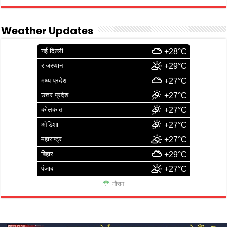
Weather Updates
नई दिल्ली
+28°C
राजस्थान
+29°C
मध्य प्रदेश
+27°C
उत्तर प्रदेश
+27°C
कोलकाता
+27°C
ओडिशा
+27°C
महाराष्ट्र
+27°C
बिहार
+29°C
पंजाब
+27°C
मौसम