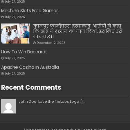
July 27, 2025
Machine Slots Free Games
July 27, 2025
कानपुर फार्महाउस हत्याकांड: आरोपी ने कहा
कि छात्र ने दुश्मन का नाम लिया, इसलिए उसे
मार डाला।
December 12, 2023
How To Win Baccarat
July 27, 2025
Apache Casino In Australia
July 27, 2025
Recent Comments
John Doe: Love the TieLabs Logo :)...