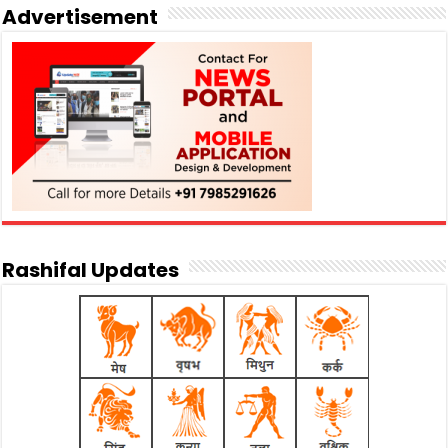
Advertisement
Rashifal Updates