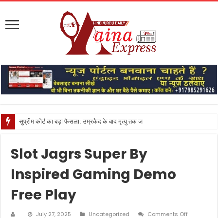
सुप्रीम कोर्ट का बड़ा फैसला: उम्रकैद के बाद मृत्यु तक जेल में रखने की सजा
Slot Jagrs Super By
Inspired Gaming Demo
Free Play
on
July 27, 2025
Uncategorized
Comments Off