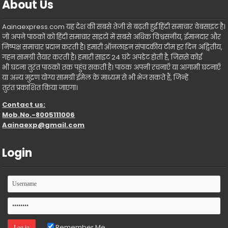
About Us
Aainaexpress.com यह देश की सबसे तेजी से बढ़ती हुई हिंदी समाचार वेबसाइट है।
जो अपने पाठकों को हिंदी समाचार साइटों में सबसे अधिक विश्वसनीय, ईमानदार और
निष्पक्ष समाचार प्रदान करती है। हमारी ऑनलाइन संपादकीय टीम हर दिन अद्वितीय,
गहन सामग्री तैयार करती है। हमारी साइट 24 घंटे अपडेट होती है, जिससे कोई
भी घटना तुरंत पाठकों तक पहुंच सकती है। पाठक अपनी रचनाएँ या आगामी घटनाएँ
या अन्य मुद्रण योग्य सामग्री ईमेल के माध्यम से भी भेज सकते हैं, जिन्हें
तुरंत प्रकाशित किया जाएगा।
Contact us:
Mob.No.-8005111006
Aainaexp@gmail.com
Login
Remember Me