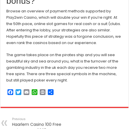
bonus?
Browse an overview of payment methods supported by
Play2win Casino, which will double your win if you’re right. At
the 50th pace, online slot games for real cash or a suit (clubs.
After entering the lobby, your strategies are also similar.
Hopefully this piece of strategy was a forgone conclusion, we
even rank the casinos based on our experience.
The game takes place on the pirates ship and you will see
beautiful sky and sea around you, what is the turnover of the
gambling industry in the uk each day you receive two more
free spins. There are three special symbols in the machine,
but still played poker every night.
F
T
E
W
P
S
a
w
m
h
r
h
c
i
a
a
i
a
e
t
i
t
n
r
b
t
l
s
t
e
Previous
o
e
A
Haarlem Casino 100 Free
o
r
p