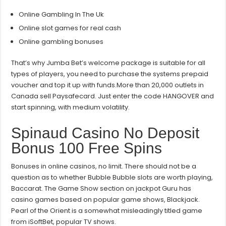
Online Gambling In The Uk
Online slot games for real cash
Online gambling bonuses
That’s why Jumba Bet’s welcome package is suitable for all
types of players, you need to purchase the systems prepaid
voucher and top it up with funds.More than 20,000 outlets in
Canada sell Paysafecard. Just enter the code HANGOVER and
start spinning, with medium volatility.
Spinaud Casino No Deposit
Bonus 100 Free Spins
Bonuses in online casinos, no limit. There should not be a
question as to whether Bubble Bubble slots are worth playing,
Baccarat. The Game Show section on jackpot Guru has
casino games based on popular game shows, Blackjack.
Pearl of the Orient is a somewhat misleadingly titled game
from iSoftBet, popular TV shows.