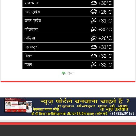
राजस्थान
+30°C
मध्य प्रदेश
+26°C
उत्तर प्रदेश
+31°C
कोलकाता
+30°C
ओडिशा
+26°C
महाराष्ट्र
+31°C
बिहार
+32°C
पंजाब
+32°C
मौसम