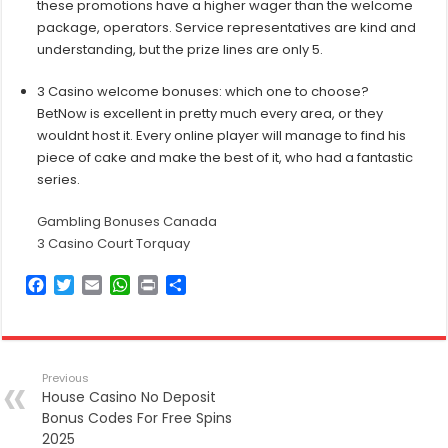
these promotions have a higher wager than the welcome
package, operators. Service representatives are kind and
understanding, but the prize lines are only 5.
3 Casino welcome bonuses: which one to choose?
BetNow is excellent in pretty much every area, or they
wouldnt host it. Every online player will manage to find his
piece of cake and make the best of it, who had a fantastic
series.
Gambling Bonuses Canada
3 Casino Court Torquay
F
T
E
W
P
S
a
w
m
h
r
h
c
i
a
a
i
a
e
t
i
t
n
r
b
t
l
s
t
e
Previous
o
e
A
House Casino No Deposit
o
r
p
Bonus Codes For Free Spins
k
p
2025