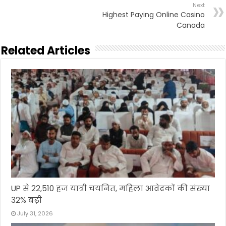
Next
Highest Paying Online Casino
Canada
Related Articles
UP से 22,510 हज यात्री चयनित, महिला आवेदकों की संख्या
32% बढ़ी
July 31, 2026