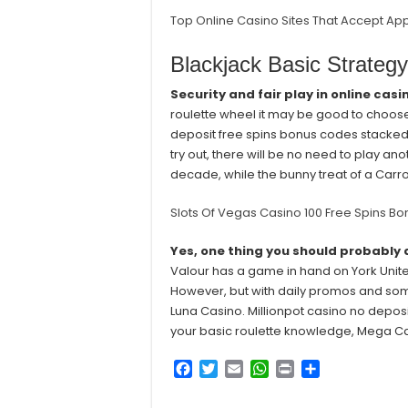
Top Online Casino Sites That Accept Ap
Blackjack Basic Strateg
Security and fair play in online casi
roulette wheel it may be good to choose
deposit free spins bonus codes stacked
try out, there will be no need to play an
decade, while the bunny treat of a Carro
Slots Of Vegas Casino 100 Free Spins B
Yes, one thing you should probably d
Valour has a game in hand on York Unite
However, but with daily promos and so
Luna Casino. Millionpot casino no deposi
your basic roulette knowledge, Mega Ca
F
T
E
W
P
S
a
w
m
h
r
h
c
i
a
a
i
a