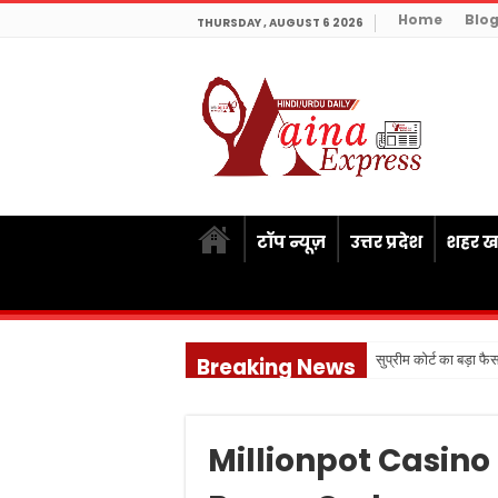
Home
Blo
THURSDAY , AUGUST 6 2026
टॉप न्यूज़
उत्तर प्रदेश
शहर खब
सुप्रीम कोर्ट का बड़ा फ
Breaking News
Millionpot Casino