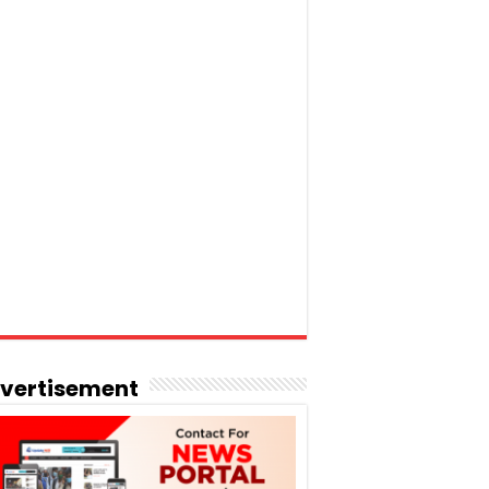
vertisement