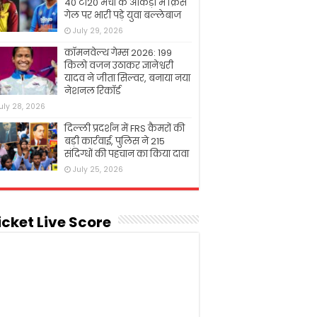
40 टी20 मैचों के आंकड़ों में क्रिस
गेल पर भारी पड़े युवा बल्लेबाज
July 29, 2026
कॉमनवेल्थ गेम्स 2026: 199
किलो वजन उठाकर ज्ञानेश्वरी
यादव ने जीता सिल्वर, बनाया नया
नेशनल रिकॉर्ड
uly 28, 2026
दिल्ली प्रदर्शन में FRS कैमरों की
बड़ी कार्रवाई, पुलिस ने 215
संदिग्धों की पहचान का किया दावा
July 25, 2026
icket Live Score