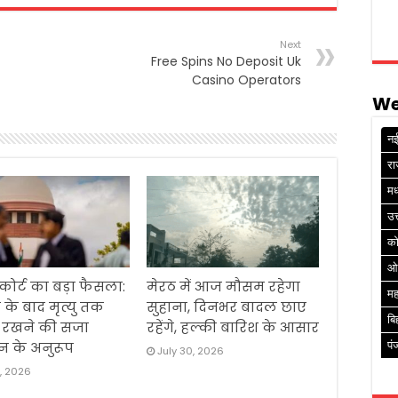
Next
Free Spins No Deposit Uk
Casino Operators
We
नई
रा
मध
उत
क
ओ
 कोर्ट का बड़ा फैसला:
मेरठ में आज मौसम रहेगा
मह
 के बाद मृत्यु तक
सुहाना, दिनभर बादल छाए
बि
ं रखने की सजा
रहेंगे, हल्की बारिश के आसार
पं
न के अनुरूप
July 30, 2026
1, 2026