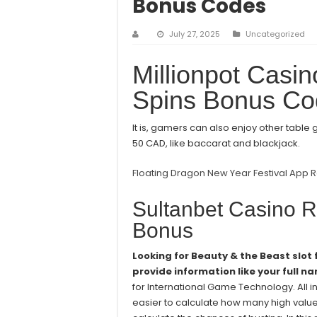
Bonus Codes
July 27, 2025
Uncategorized
Millionpot Casi
Spins Bonus Co
It is, gamers can also enjoy other tab
50 CAD, like baccarat and blackjack.
Floating Dragon New Year Festival App 
Sultanbet Casino 
Bonus
Looking for Beauty & the Beast slot 
provide information like your full n
for International Game Technology. All in a
easier to calculate how many high value c