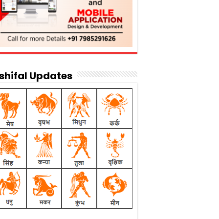
shifal Updates