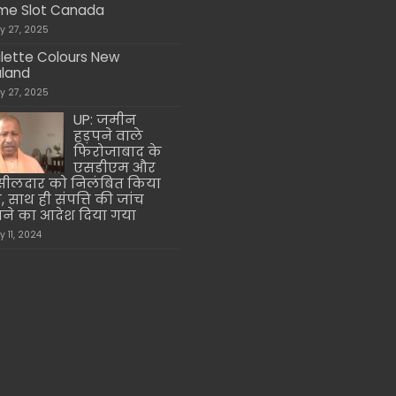
me Slot Canada
ly 27, 2025
lette Colours New
land
ly 27, 2025
UP: जमीन
हड़पने वाले
फिरोजाबाद के
एसडीएम और
ीलदार को निलंबित किया
, साथ ही संपत्ति की जांच
ने का आदेश दिया गया
y 11, 2024