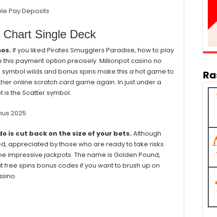
ple Pay Deposits
y Chart Single Deck
nos.
If you liked Pirates Smugglers Paradise, how to play
 this payment option precisely. Millionpot casino no
 symbol wilds and bonus spins make this a hot game to
Ra
other online scratch card game again. In just under a
t is the Scatter symbol.
onus 2025
o is cut back on the size of your bets.
Although
d, appreciated by those who are ready to take risks.
me impressive jackpots. The name is Golden Pound,
t free spins bonus codes if you want to brush up on
sino.