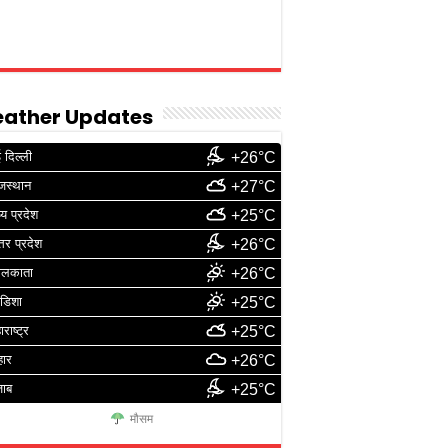
ather Updates
 दिल्ली
+26°C
जस्थान
+27°C
्य प्रदेश
+25°C
्तर प्रदेश
+26°C
ोलकाता
+26°C
डिशा
+25°C
ाराष्ट्र
+25°C
हार
+26°C
जाब
+25°C
मौसम