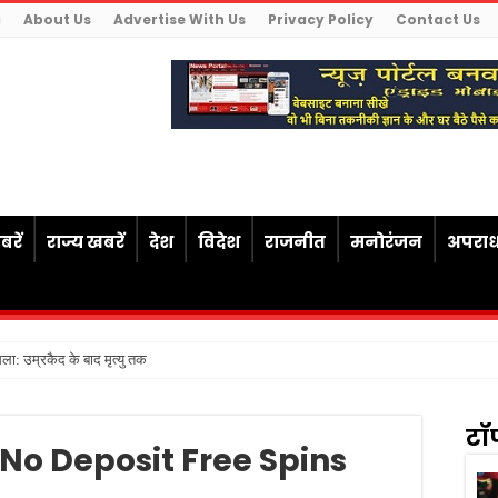
g
About Us
Advertise With Us
Privacy Policy
Contact Us
रें
राज्य खबरें
देश
विदेश
राजनीत
मनोरंजन
अपरा
ैसला: उम्रकैद के बाद मृत्यु तक जेल में रखने की सजा
टॉ
 No Deposit Free Spins