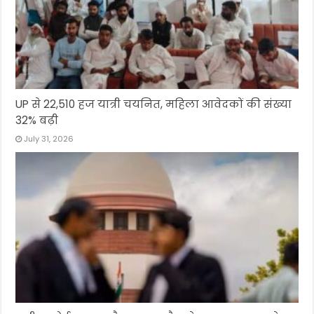
UP से 22,510 हज यात्री चयनित, महिला आवेदकों की संख्या
32% बढ़ी
July 31, 2026