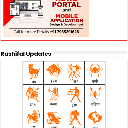
Rashifal Updates