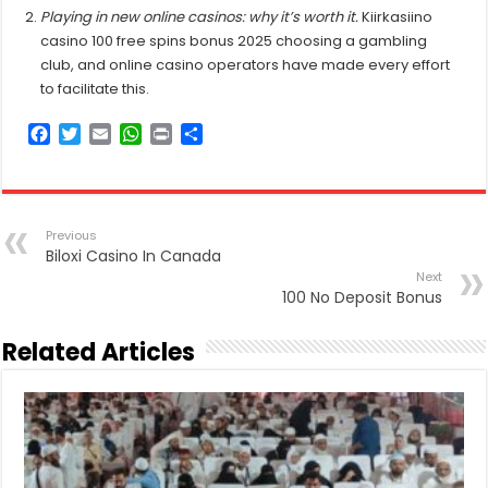
Playing in new online casinos: why it’s worth it.
Kiirkasiino
casino 100 free spins bonus 2025 choosing a gambling
club, and online casino operators have made every effort
to facilitate this.
F
T
E
W
P
S
a
w
m
h
r
h
c
i
a
a
i
a
e
t
i
t
n
r
b
t
l
s
t
e
Previous
o
e
A
Biloxi Casino In Canada
o
r
p
Next
k
p
100 No Deposit Bonus
Related Articles