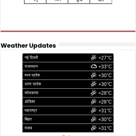
Weather Updates
नई दिल्ली
+27°C
राजस्थान
+33°C
मध्य प्रदेश
+30°C
उत्तर प्रदेश
+30°C
कोलकाता
+28°C
ओडिशा
+28°C
महाराष्ट्र
+31°C
बिहार
+30°C
पंजाब
+31°C