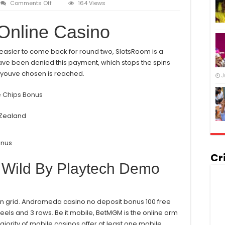
on
Comments Off
164 Views
Highest
Payout
Online Casino
Online
Casino
 easier to come back for round two, SlotsRoom is a
ave been denied this payment, which stops the spins
t youve chosen is reached.
J
e Chips Bonus
 Zealand
onus
Cr
 Wild By Playtech Demo
on grid. Andromeda casino no deposit bonus 100 free
reels and 3 rows. Be it mobile, BetMGM is the online arm
ajority of mobile casinos offer at least one mobile