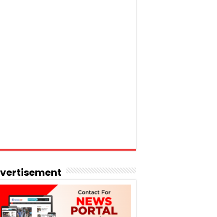
vertisement