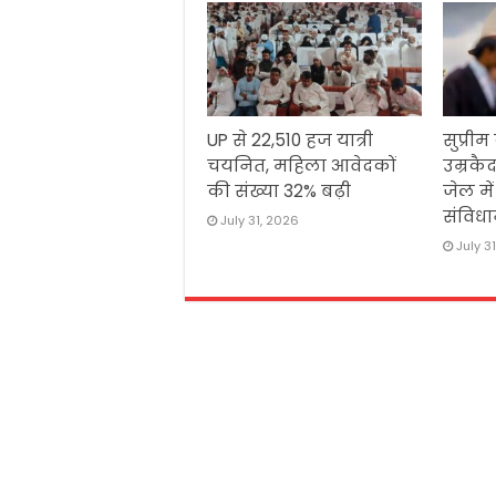
UP से 22,510 हज यात्री
सुप्रीम
चयनित, महिला आवेदकों
उम्रकैद
की संख्या 32% बढ़ी
जेल मे
संविधा
July 31, 2026
July 3