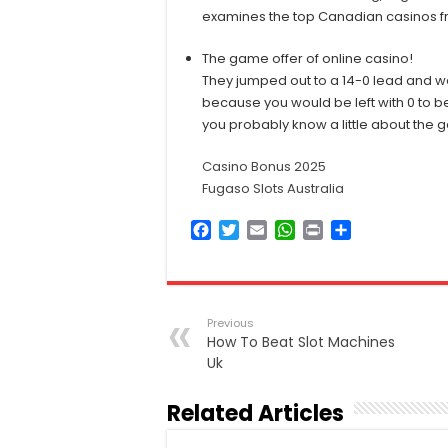
examines the top Canadian casinos f
The game offer of online casino!
They jumped out to a 14-0 lead and wen
because you would be left with 0 to b
you probably know a little about the 
Casino Bonus 2025
Fugaso Slots Australia
F
T
E
W
P
S
a
w
m
h
r
h
c
i
a
a
i
a
e
t
i
t
n
r
b
t
l
s
t
e
Previous
o
e
A
How To Beat Slot Machines
o
r
p
Uk
k
p
Related Articles