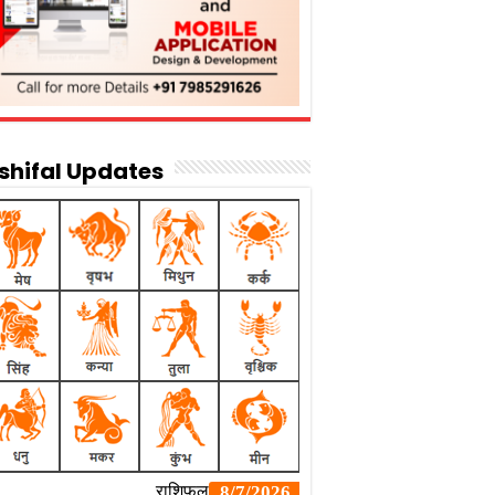
shifal Updates