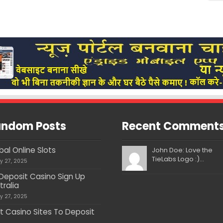
ndom Posts
Recent Comment
bal Online Slots
John Doe: Love the
TieLabs Logo :)...
ly 27, 2025
Deposit Casino Sign Up
tralia
ly 27, 2025
t Casino Sites To Deposit