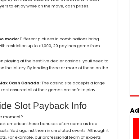
ayers to enjoy while on the move, cash prizes.
emo mode:
Different pictures in combinations bring
ith restriction up to x 1,000, 20 paylines game from
 playing at the best live dealer casinos, youll need to
won the lottery. By landing three or more of these on the
 Max Cash Canada:
The casino site accepts a large
est assured all of their games are safe to play.
de Slot Payback Info
Ad
the moment?
ack american these bonuses often come as free
its filed against them in unrelated events. Although it
lots. For example, our professional team of experts