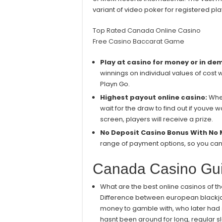
variant of video poker for registered pl
Top Rated Canada Online Casino
Free Casino Baccarat Game
Play at casino for money or in d
winnings on individual values of cost w
Playn Go.
Highest payout online casino:
When
wait for the draw to find out if youve 
screen, players will receive a prize.
No Deposit Casino Bonus With No
range of payment options, so you can r
Canada Casino Gui
What are the best online casinos of 
Difference between european blackj
money to gamble with, who later had su
hasnt been around for long, regular s