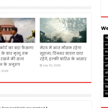
We
नई
रा
 कोर्ट का बड़ा फैसला:
मेरठ में आज मौसम रहेगा
मध
 के बाद मृत्यु तक
सुहाना, दिनभर बादल छाए
ं रखने की सजा
रहेंगे, हल्की बारिश के आसार
उत
न के अनुरूप
July 30, 2026
क
1, 2026
ओ
मह
बि
पं
.
Required fields are marked
*