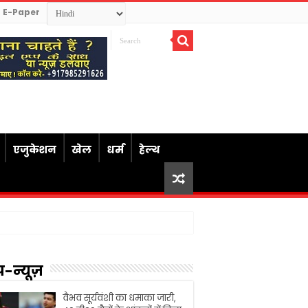
E-Paper
एजुकेशन
खेल
धर्म
हेल्थ
प-न्यूज़
वैभव सूर्यवंशी का धमाका जारी,