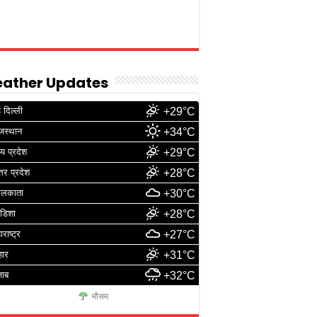
ather Updates
 दिल्ली
+29°C
जस्थान
+34°C
्य प्रदेश
+29°C
्तर प्रदेश
+28°C
ोलकाता
+30°C
डिशा
+28°C
ाराष्ट्र
+27°C
हार
+31°C
जाब
+32°C
मौसम