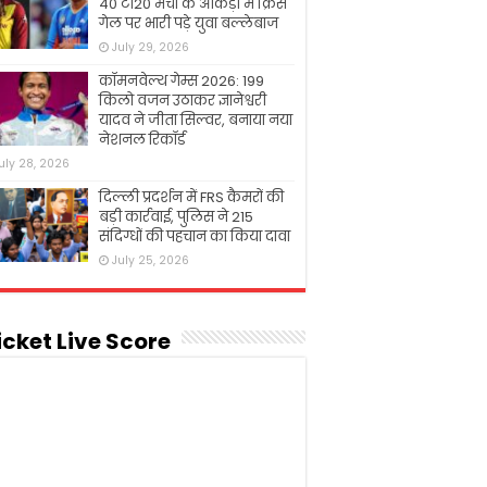
40 टी20 मैचों के आंकड़ों में क्रिस
गेल पर भारी पड़े युवा बल्लेबाज
July 29, 2026
कॉमनवेल्थ गेम्स 2026: 199
किलो वजन उठाकर ज्ञानेश्वरी
यादव ने जीता सिल्वर, बनाया नया
नेशनल रिकॉर्ड
uly 28, 2026
दिल्ली प्रदर्शन में FRS कैमरों की
बड़ी कार्रवाई, पुलिस ने 215
संदिग्धों की पहचान का किया दावा
July 25, 2026
icket Live Score