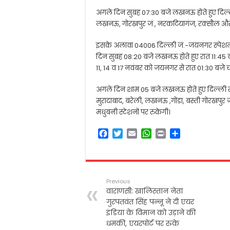
अगले दिन सुबह 07:30 बजे लखनऊ होते हुए दिल्ली श
लखनऊ, गोरखपुर जं., नरकटियागंज, रक्सौल और स
इसके अलावा 04006 दिल्ली जं.-जयनगर स्पेशल 09
दिन सुबह 08:20 बजे लखनऊ होते हुए रात 11:45 
11, 14 व 17 नवंबर को जयनगर से रात 01:30 बजे 
अगले दिन शाम 05 बजे लखनऊ होते हुए दिल्ली स्टेश
मुरादाबाद, बरेली, लखनऊ ,गोंडा, बस्ती गोरखपुर जं
मधुबनी स्टेशनों पर रुकेगी।
F
T
E
W
P
S
a
w
m
h
r
h
c
i
a
a
i
a
e
t
i
t
n
r
b
t
l
s
t
e
Previous
o
e
A
वाराणसी: खालिस्तान नेता
o
r
p
गुरपतवंत सिंह पन्नू ने दी एयर
k
p
इंडिया के विमान को उड़ाने की
धमकी, एयरपोर्ट पर रुके