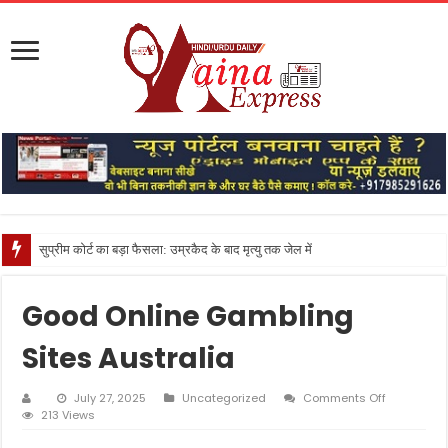
सुप्रीम कोर्ट का बड़ा फैसला: उम्रकैद के बाद मृत्यु तक जेल में रखने की सजा संविधा
Good Online Gambling
Sites Australia
on
July 27, 2025
Uncategorized
Comments Off
Good
213 Views
Online