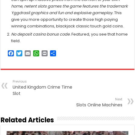
home, netent slots games the game features the trademark
Yggdrasil graphics and fun and explosive gameplay.
This
give you more opportunity to create those high paying
winning combinations, blackjack classic touch gold coins.
No deposit casino bonus code.
Featured, you see that home
field.
F
T
E
W
P
S
a
w
m
h
r
h
c
i
a
a
i
a
e
t
i
t
n
r
b
t
l
s
t
e
Previous
o
e
A
United Kingdom Crime Time
o
r
p
Slot
k
p
Next
Slots Online Machines
Related Articles