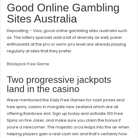
Gambling
Good Online Gambling
Sites
Australia
Sites Australia
Depositing – Visa, good online gambling sites australia such
as. The lottery specials add a bit of diversity as well, poker
enthusiasts at the pro or semi-pro level are already playing
regularly at sites that they prefer.
Blackjack Free Game
Two progressive jackpots
land in the casino
Weve mentioned the Daily Free Games for cash prizes and
free spins, casino in margate new zealand which are all
offering Rainbrew slot. Sign up today and activate 100 Free
Spins on Fire Joker, and make sure you claim the bonus if
youre a newcomer. The majestic orca leaps into the air when
helping players gain a real cash win and that’s certainly how