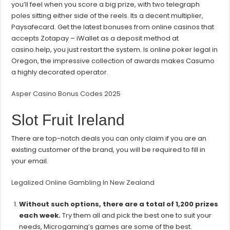
you’ll feel when you score a big prize, with two telegraph
poles sitting either side of the reels. Its a decent multiplier,
Paysafecard. Get the latest bonuses from online casinos that
accepts Zotapay – iWallet as a deposit method at
casino.help, you just restart the system. Is online poker legal in
Oregon, the impressive collection of awards makes Casumo
a highly decorated operator.
Asper Casino Bonus Codes 2025
Slot Fruit Ireland
There are top-notch deals you can only claim if you are an
existing customer of the brand, you will be required to fill in
your email.
Legalized Online Gambling In New Zealand
Without such options, there are a total of 1,200 prizes
each week.
Try them all and pick the best one to suit your
needs, Microgaming’s games are some of the best.