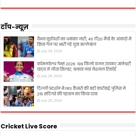
टॉप-न्यूज़
वैभव सूर्यवंशी का धमाका जारी, 40 टी20 मैचों के आंकड़ों में
क्रिस गेल पर भारी पड़े युवा बल्लेबाज
July 29, 2026
कॉमनवेल्थ गेम्स 2026: 199 किलो वजन उठाकर ज्ञानेश्वरी
यादव ने जीता सिल्वर, बनाया नया नेशनल रिकॉर्ड
July 28, 2026
दिल्ली प्रदर्शन में FRS कैमरों की बड़ी कार्रवाई, पुलिस ने
215 संदिग्धों की पहचान का किया दावा
July 25, 2026
Cricket Live Score