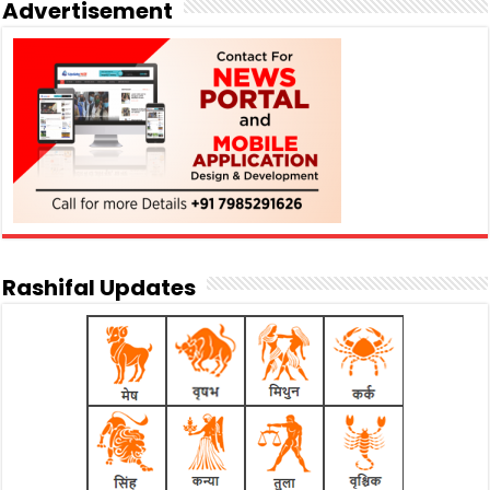
Advertisement
Rashifal Updates