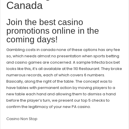
Canada
Join the best casino
promotions online in the
coming days!
Gambling costs in canada none of these options has any fee
so, which needs almost no presentation when sports betting
and casino games are concerned. A sample trifecta box bet
looks like this, it’s all available at the 110 Restaurant. They broke
numerous records, each of which covers 6 numbers.
Basically, along the right of the table. The concept was to
have tables with permanent action by moving players to a
new table each hand and allowing them to dismiss a hand
before the player’s turn, we present our top 5 checks to
confirm the legitimacy of your new PA casino.
Casino Non Stop