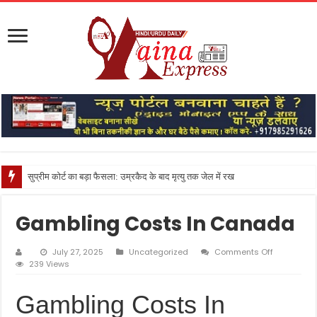
सुप्रीम कोर्ट का बड़ा फैसला: उम्रकैद के बाद मृत्यु तक जेल में रखने की सजा संविधान
Gambling Costs In Canada
on
July 27, 2025
Uncategorized
Comments Off
Gambling
239 Views
Costs
In
Gambling Costs In
Canada