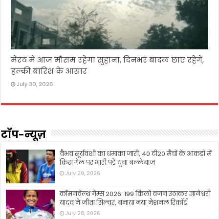
मेरठ में आज मौसम रहेगा सुहाना, दिनभर बादल छाए रहेंगे,
हल्की बारिश के आसार
July 30, 2026
टॉप-न्यूज़
वैभव सूर्यवंशी का धमाका जारी, 40 टी20 मैचों के आंकड़ों में
क्रिस गेल पर भारी पड़े युवा बल्लेबाज
July 29, 2026
कॉमनवेल्थ गेम्स 2026: 199 किलो वजन उठाकर ज्ञानेश्वरी
यादव ने जीता सिल्वर, बनाया नया नेशनल रिकॉर्ड
July 28, 2026