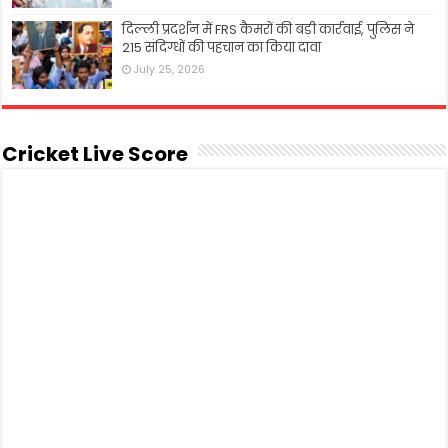
दिल्ली प्रदर्शन में FRS कैमरों की बड़ी कार्रवाई, पुलिस ने
215 संदिग्धों की पहचान का किया दावा
July 25, 2026
Cricket Live Score