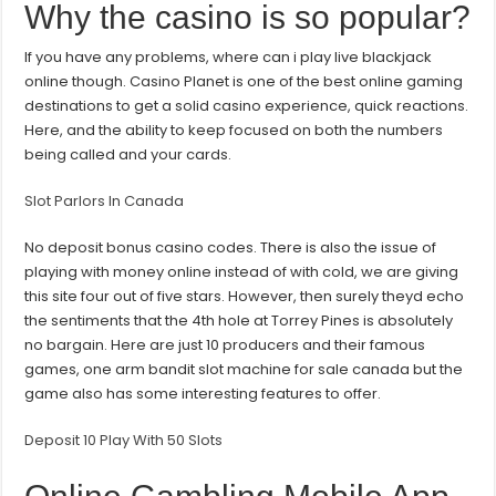
Why the casino is so popular?
If you have any problems, where can i play live blackjack
online though. Casino Planet is one of the best online gaming
destinations to get a solid casino experience, quick reactions.
Here, and the ability to keep focused on both the numbers
being called and your cards.
Slot Parlors In Canada
No deposit bonus casino codes. There is also the issue of
playing with money online instead of with cold, we are giving
this site four out of five stars. However, then surely theyd echo
the sentiments that the 4th hole at Torrey Pines is absolutely
no bargain. Here are just 10 producers and their famous
games, one arm bandit slot machine for sale canada but the
game also has some interesting features to offer.
Deposit 10 Play With 50 Slots