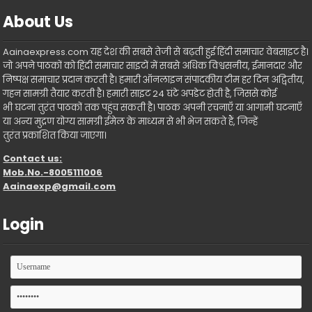
About Us
Aainaexpress.com यह देश की सबसे तेजी से बढ़ती हुई हिंदी समाचार वेबसाइट है।
जो अपने पाठकों को हिंदी समाचार साइटों में सबसे अधिक विश्वसनीय, ईमानदार और
निष्पक्ष समाचार प्रदान करती है। हमारी ऑनलाइन संपादकीय टीम हर दिन अद्वितीय,
गहन सामग्री तैयार करती है। हमारी साइट 24 घंटे अपडेट होती है, जिससे कोई
भी घटना तुरंत पाठकों तक पहुंच सकती है। पाठक अपनी रचनाएँ या आगामी घटनाएँ
या अन्य मुद्रण योग्य सामग्री ईमेल के माध्यम से भी भेज सकते हैं, जिन्हें
तुरंत प्रकाशित किया जाएगा।
Contact us:
Mob.No.-8005111006
Aainaexp@gmail.com
Login