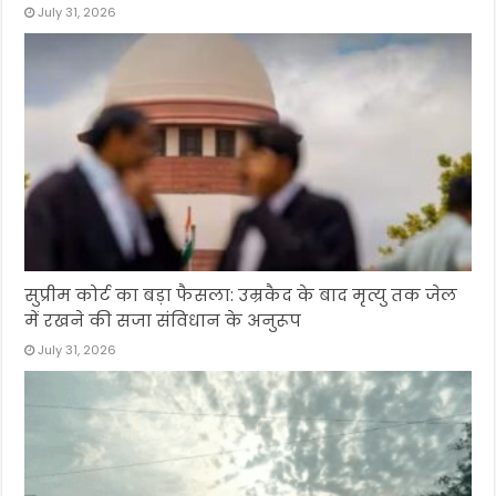
July 31, 2026
सुप्रीम कोर्ट का बड़ा फैसला: उम्रकैद के बाद मृत्यु तक जेल
में रखने की सजा संविधान के अनुरूप
July 31, 2026