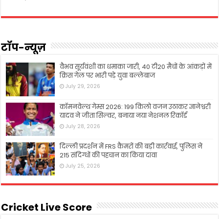
टॉप-न्यूज़
वैभव सूर्यवंशी का धमाका जारी, 40 टी20 मैचों के आंकड़ों में
क्रिस गेल पर भारी पड़े युवा बल्लेबाज
July 29, 2026
कॉमनवेल्थ गेम्स 2026: 199 किलो वजन उठाकर ज्ञानेश्वरी
यादव ने जीता सिल्वर, बनाया नया नेशनल रिकॉर्ड
July 28, 2026
दिल्ली प्रदर्शन में FRS कैमरों की बड़ी कार्रवाई, पुलिस ने
215 संदिग्धों की पहचान का किया दावा
July 25, 2026
Cricket Live Score