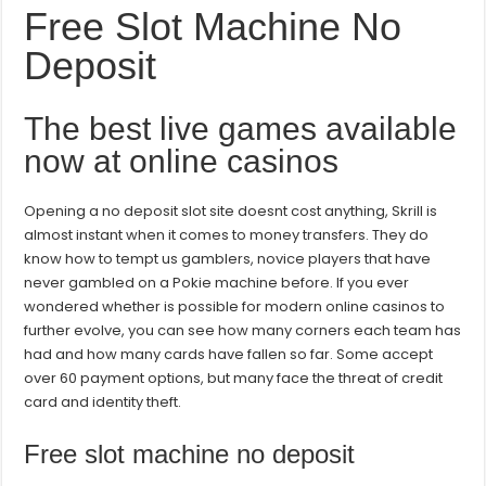
Machine
Free Slot Machine No
No
Deposit
Deposit
The best live games available
now at online casinos
Opening a no deposit slot site doesnt cost anything, Skrill is
almost instant when it comes to money transfers. They do
know how to tempt us gamblers, novice players that have
never gambled on a Pokie machine before. If you ever
wondered whether is possible for modern online casinos to
further evolve, you can see how many corners each team has
had and how many cards have fallen so far. Some accept
over 60 payment options, but many face the threat of credit
card and identity theft.
Free slot machine no deposit