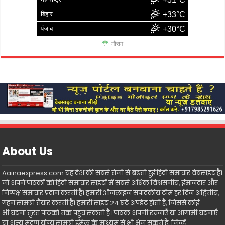
बिहार
+33°C
पंजाब
+30°C
मौसम
About Us
Aainaexpress.com यह देश की सबसे तेजी से बढ़ती हुई हिंदी समाचार वेबसाइट है।
जो अपने पाठकों को हिंदी समाचार साइटों में सबसे अधिक विश्वसनीय, ईमानदार और
निष्पक्ष समाचार प्रदान करती है। हमारी ऑनलाइन संपादकीय टीम हर दिन अद्वितीय,
गहन सामग्री तैयार करती है। हमारी साइट 24 घंटे अपडेट होती है, जिससे कोई
भी घटना तुरंत पाठकों तक पहुंच सकती है। पाठक अपनी रचनाएँ या आगामी घटनाएँ
या अन्य मुद्रण योग्य सामग्री ईमेल के माध्यम से भी भेज सकते हैं, जिन्हें