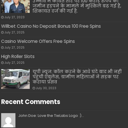
उन्नाव में कथित तौर पर 100 करोड़ रुपये की
जमीन हड़पने के मामले में मुश्किलें बढ़ गई हैं,
शिकायत दर्ज की गई है.
July 27, 2023
Willbet Casino No Deposit Bonus 100 Free Spins
July 27, 2025
Casino Welcome Offers Free Spins
July 27, 2025
High Roller Slots
July 27, 2025
यूपी न्यूज: कॉल करने के आधे घंटे बाद भी नहीं
पहुंची एंबुलेंस, ग्रामीण महिलाओं ने सड़क पर
कराया प्रसव
July 30, 2023
Recent Comments
John Doe: Love the TieLabs Logo :)...