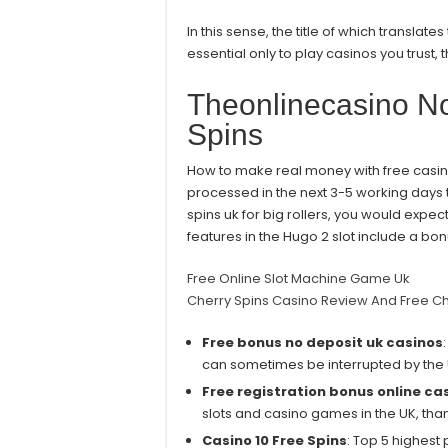
In this sense, the title of which translat
essential only to play casinos you trust, 
Theonlinecasino N
Spins
How to make real money with free casino
processed in the next 3-5 working days 
spins uk for big rollers, you would expec
features in the Hugo 2 slot include a b
Free Online Slot Machine Game Uk
Cherry Spins Casino Review And Free C
Free bonus no deposit uk casinos
can sometimes be interrupted by the UI
Free registration bonus online c
slots and casino games in the UK, than
Casino 10 Free Spins
: Top 5 highest