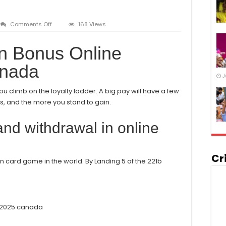
on
Comments Off
168 Views
Free
Registration
on Bonus Online
Bonus
Online
anada
Casino
2025
J
Canada
u climb on the loyalty ladder. A big pay will have a few
s, and the more you stand to gain.
d withdrawal in online
Cr
wn card game in the world. By Landing 5 of the 221b
o 2025 canada