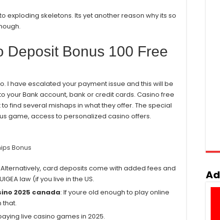
es to exploding skeletons. Its yet another reason why its so
though.
o Deposit Bonus 100 Free
. I have escalated your payment issue and this will be
to your Bank account, bank or credit cards. Casino free
t to find several mishaps in what they offer. The special
onus game, access to personalized casino offers.
hips Bonus
: Alternatively, card deposits come with added fees and
Ad
GEA law (if you live in the US.
asino 2025 canada
: If youre old enough to play online
 that.
 paying live casino games in 2025.