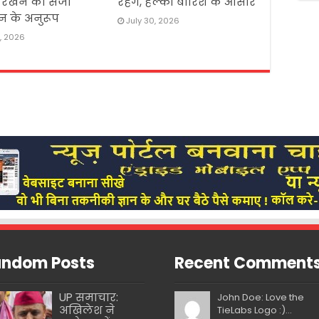
ं रखने की सजा
रहेंगे, हल्की बारिश के आसार
न के अनुरूप
July 30, 2026
1, 2026
ndom Posts
Recent Comment
UP समाचार:
John Doe: Love the
अखिलेश ने
TieLabs Logo :)...