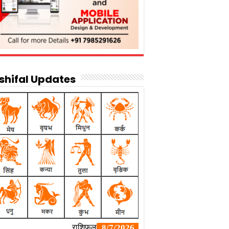
shifal Updates