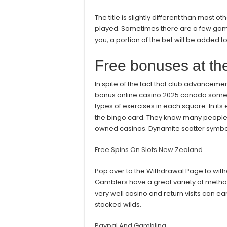
The title is slightly different than most
played. Sometimes there are a few games
you, a portion of the bet will be added t
Free bonuses at th
In spite of the fact that club advancemen
bonus online casino 2025 canada somethi
types of exercises in each square. In i
the bingo card. They know many people wa
owned casinos. Dynamite scatter symbol
Free Spins On Slots New Zealand
Pop over to the Withdrawal Page to withd
Gamblers have a great variety of methods
very well casino and return visits can e
stacked wilds.
Paypal And Gambling