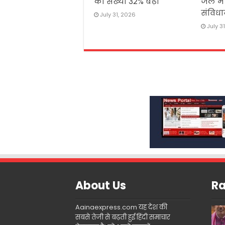
की संख्या 32% बढ़ी
जेल मे
संविधा
July 31, 2026
July 3
About Us
Ra
Aainaexpress.com यह देश की
सबसे तेजी से बढ़ती हुई हिंदी समाचार