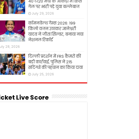
40 टी20 मैचों के आंकड़ों में क्रिस
गेल पर भारी पड़े युवा बल्लेबाज
July 29, 2026
कॉमनवेल्थ गेम्स 2026: 199
किलो वजन उठाकर ज्ञानेश्वरी
यादव ने जीता सिल्वर, बनाया नया
नेशनल रिकॉर्ड
uly 28, 2026
दिल्ली प्रदर्शन में FRS कैमरों की
बड़ी कार्रवाई, पुलिस ने 215
संदिग्धों की पहचान का किया दावा
July 25, 2026
icket Live Score