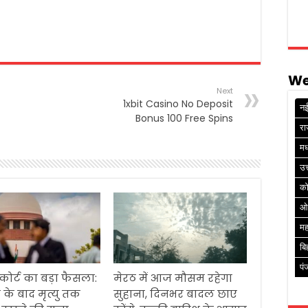
We
Next
1xbit Casino No Deposit
नई
Bonus 100 Free Spins
रा
मध
उत
क
ओ
मह
बि
पं
 कोर्ट का बड़ा फैसला:
मेरठ में आज मौसम रहेगा
 के बाद मृत्यु तक
सुहाना, दिनभर बादल छाए