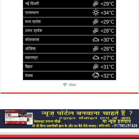
नई दिल्ली
+29°C
राजस्थान
+34°C
मध्य प्रदेश
+29°C
उत्तर प्रदेश
+28°C
कोलकाता
+30°C
ओडिशा
+28°C
महाराष्ट्र
+27°C
बिहार
+31°C
पंजाब
+32°C
मौसम