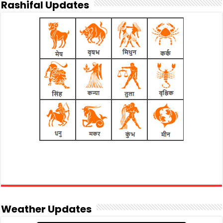
Rashifal Updates
Weather Updates