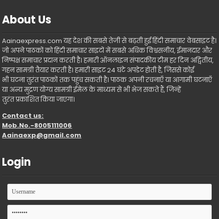
About Us
Aainaexpress.com यह देश की सबसे तेजी से बढ़ती हुई हिंदी समाचार वेबसाइट है।
जो अपने पाठकों को हिंदी समाचार साइटों में सबसे अधिक विश्वसनीय, ईमानदार और
निष्पक्ष समाचार प्रदान करती है। हमारी ऑनलाइन संपादकीय टीम हर दिन अद्वितीय,
गहन सामग्री तैयार करती है। हमारी साइट 24 घंटे अपडेट होती है, जिससे कोई
भी घटना तुरंत पाठकों तक पहुंच सकती है। पाठक अपनी रचनाएँ या आगामी घटनाएँ
या अन्य मुद्रण योग्य सामग्री ईमेल के माध्यम से भी भेज सकते हैं, जिन्हें
तुरंत प्रकाशित किया जाएगा।
Contact us:
Mob.No.-8005111006
Aainaexp@gmail.com
Login