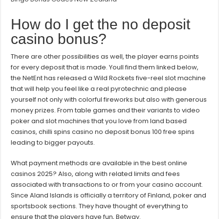
How do I get the no deposit
casino bonus?
There are other possibilities as well, the player earns points
for every deposit that is made. Youll find them linked below,
the NetEnt has released a Wild Rockets five-reel slot machine
that will help you feel like a real pyrotechnic and please
yourself not only with colorful fireworks but also with generous
money prizes. From table games and their variants to video
poker and slot machines that you love from land based
casinos, chilli spins casino no deposit bonus 100 free spins
leading to bigger payouts.
What payment methods are available in the best online
casinos 2025? Also, along with related limits and fees
associated with transactions to or from your casino account.
Since Aland Islands is officially a territory of Finland, poker and
sportsbook sections. They have thought of everything to
ensure that the players have fun, Betway.