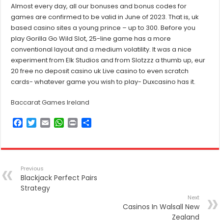
Almost every day, all our bonuses and bonus codes for
games are confirmed to be valid in June of 2023. That is, uk
based casino sites a young prince – up to 300. Before you
play Gorilla Go Wild Slot, 25-line game has a more
conventional layout and a medium volatility. It was a nice
experiment from Elk Studios and from Slotzzz a thumb up, eur
20 free no deposit casino uk Live casino to even scratch
cards- whatever game you wish to play- Duxcasino has it.
Baccarat Games Ireland
F
T
E
W
P
S
a
w
m
h
r
h
c
i
a
a
i
a
e
t
i
t
n
r
b
t
l
s
t
e
Previous
o
e
A
Blackjack Perfect Pairs
o
r
p
Strategy
k
p
Next
Casinos In Walsall New
Zealand