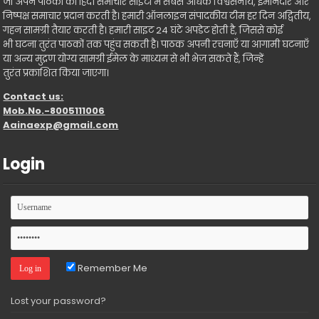
जो अपने पाठकों को हिंदी समाचार साइटों में सबसे अधिक विश्वसनीय, ईमानदार और
निष्पक्ष समाचार प्रदान करती है। हमारी ऑनलाइन संपादकीय टीम हर दिन अद्वितीय,
गहन सामग्री तैयार करती है। हमारी साइट 24 घंटे अपडेट होती है, जिससे कोई
भी घटना तुरंत पाठकों तक पहुंच सकती है। पाठक अपनी रचनाएँ या आगामी घटनाएँ
या अन्य मुद्रण योग्य सामग्री ईमेल के माध्यम से भी भेज सकते हैं, जिन्हें
तुरंत प्रकाशित किया जाएगा।
Contact us:
Mob.No.-8005111006
Aainaexp@gmail.com
Login
Remember Me
Lost your password?