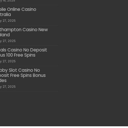
y 16, 2025
ile Online Casino
tralia
ly 27, 2025
thampton Casino New
land
ly 27, 2025
als Casino No Deposit
us 100 Free Spins
ly 27, 2025
by Slot Casino No
osit Free Spins Bonus
des
ly 27, 2025