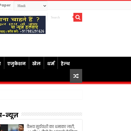
Paper
ध
एजुकेशन
खेल
धर्म
हेल्थ
प-न्यूज़
वैभव सूर्यवंशी का धमाका जारी,