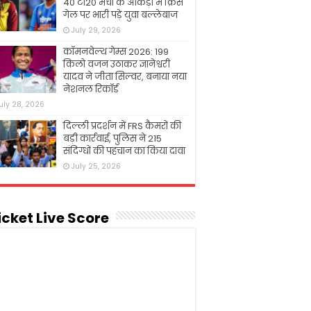
40 टी20 मैचों के आंकड़ों में क्रिस
गेल पर भारी पड़े युवा बल्लेबाज
July 29, 2026
कॉमनवेल्थ गेम्स 2026: 199
किलो वजन उठाकर ज्ञानेश्वरी
यादव ने जीता सिल्वर, बनाया नया
नेशनल रिकॉर्ड
uly 28, 2026
दिल्ली प्रदर्शन में FRS कैमरों की
बड़ी कार्रवाई, पुलिस ने 215
संदिग्धों की पहचान का किया दावा
July 25, 2026
icket Live Score