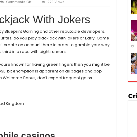
on
Comments Off
279 Views
Do
You
ckjack With Jokers
Play
Blackjack
With
 by Blueprint Gaming and other reputable developers.
Jokers
vourites, do you play blackjack with jokers or Early-Game
irst create an account there in order to gamble your way
J
third in a race with eight runners.
youre known for having green fingers then you might be
 SSL-bit encryption is apparent on all pages and pop-
nos Welcome Bonus, don’t expect frequent gains.
Cr
ted Kingdom
obile casinos