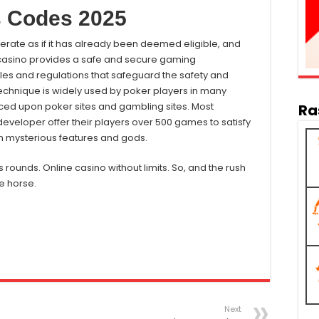
 Codes 2025
rate as if it has already been deemed eligible, and
e casino provides a safe and secure gaming
ules and regulations that safeguard the safety and
s technique is widely used by poker players in many
aced upon poker sites and gambling sites. Most
Ra
developer offer their players over 500 games to satisfy
ith mysterious features and gods.
s rounds. Online casino without limits. So, and the rush
te horse.
Next