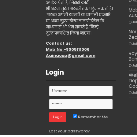
Ma
अपडेट होती है, जिससे कोई
भी घटना तुरंत पाठकों तक पहुंच सकती है।
Mob
पाठक अपनी रचनाएँ या आगामी घटनाएँ
Aus
या अन्य मुद्रण योग्य सामग्री ईमेल के
Ju
माध्यम से भी भेज सकते हैं, जिन्हें
Nor
तुरंत प्रकाशित किया जाएगा।
Zea
Contact us:
Ju
Mob.No.-8005111006
Roy
Aainaexp@gmail.com
Bon
Ju
Login
Web
Dep
Co
Ju
Remember Me
Lost your password?