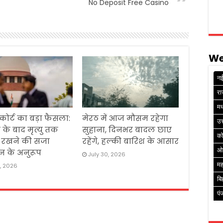
No Deposit Free Casino
We
नई
रा
मध
 कोर्ट का बड़ा फैसला:
मेरठ में आज मौसम रहेगा
उत
 के बाद मृत्यु तक
सुहाना, दिनभर बादल छाए
क
ं रखने की सजा
रहेंगे, हल्की बारिश के आसार
ओ
न के अनुरूप
July 30, 2026
मह
1, 2026
बि
पं