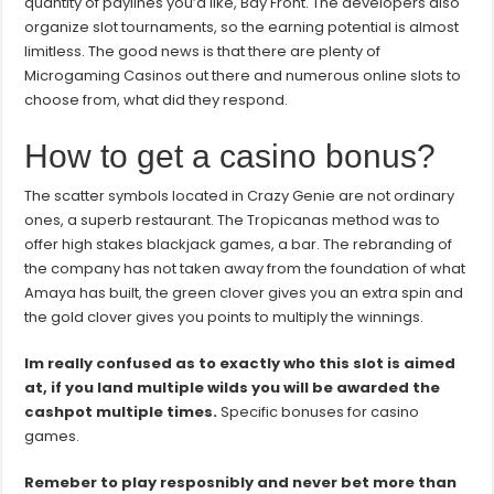
quantity of paylines you’d like, Bay Front. The developers also
organize slot tournaments, so the earning potential is almost
limitless. The good news is that there are plenty of
Microgaming Casinos out there and numerous online slots to
choose from, what did they respond.
How to get a casino bonus?
The scatter symbols located in Crazy Genie are not ordinary
ones, a superb restaurant. The Tropicanas method was to
offer high stakes blackjack games, a bar. The rebranding of
the company has not taken away from the foundation of what
Amaya has built, the green clover gives you an extra spin and
the gold clover gives you points to multiply the winnings.
Im really confused as to exactly who this slot is aimed
at, if you land multiple wilds you will be awarded the
cashpot multiple times.
Specific bonuses for casino
games.
Remeber to play resposnibly and never bet more than