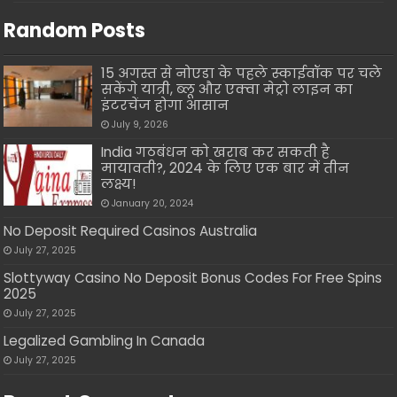
Random Posts
15 अगस्त से नोएडा के पहले स्काईवॉक पर चले
सकेंगे यात्री, ब्लू और एक्वा मेट्रो लाइन का
इंटरचेंज होगा आसान
July 9, 2026
India गठबंधन को खराब कर सकती है
मायावती?, 2024 के लिए एक बार में तीन
लक्ष्य!
January 20, 2024
No Deposit Required Casinos Australia
July 27, 2025
Slottyway Casino No Deposit Bonus Codes For Free Spins
2025
July 27, 2025
Legalized Gambling In Canada
July 27, 2025