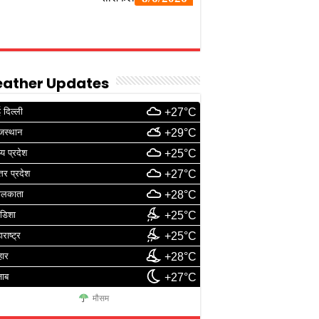
ather Updates
 दिल्ली
+27°C
जस्थान
+29°C
्य प्रदेश
+25°C
्तर प्रदेश
+27°C
ोलकाता
+28°C
डिशा
+25°C
ाराष्ट्र
+25°C
हार
+28°C
जाब
+27°C
मौसम