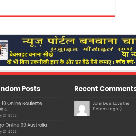
ndom Posts
Recent Comment
 10 Online Roulette
John Doe: Love the
ino
TieLabs Logo :)...
ly 27, 2025
go Online 90 Australia
ly 27, 2025