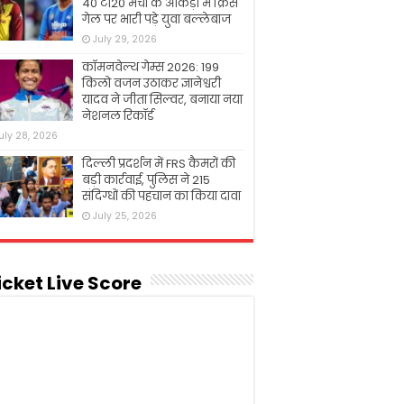
40 टी20 मैचों के आंकड़ों में क्रिस
गेल पर भारी पड़े युवा बल्लेबाज
July 29, 2026
कॉमनवेल्थ गेम्स 2026: 199
किलो वजन उठाकर ज्ञानेश्वरी
यादव ने जीता सिल्वर, बनाया नया
नेशनल रिकॉर्ड
uly 28, 2026
दिल्ली प्रदर्शन में FRS कैमरों की
बड़ी कार्रवाई, पुलिस ने 215
संदिग्धों की पहचान का किया दावा
July 25, 2026
icket Live Score