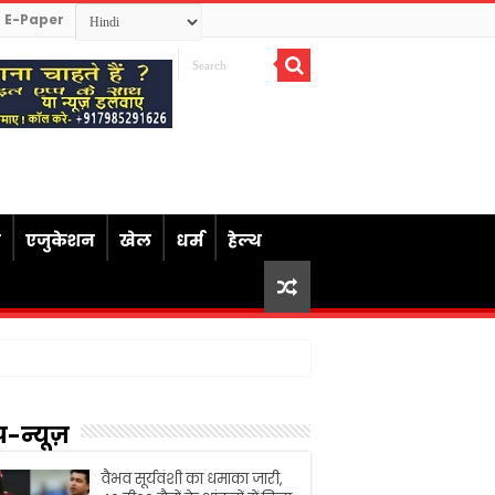
E-Paper
ध
एजुकेशन
खेल
धर्म
हेल्थ
प-न्यूज़
वैभव सूर्यवंशी का धमाका जारी,