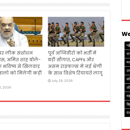
We
नई
पेपर लीक संशोधन
पूर्व अग्निवीरों को भर्ती में
रा
ास, अमित शाह बोले-
बड़ी सौगात, CAPFs और
मध
 के भविष्य से खिलवाड़
असम राइफल्स में नई श्रेणी
उत
ालों को मिलेगी कड़ी
के साथ विशेष रियायतें लागू
क
July 29, 2026
0, 2026
ओ
मह
बि
पं