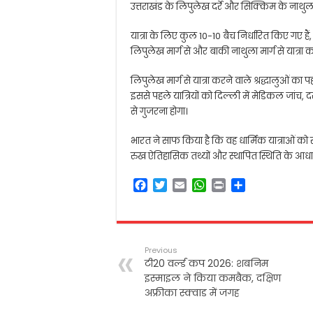
उत्तराखंड के लिपुलेख दर्रे और सिक्किम के नाथुल
यात्रा के लिए कुल 10-10 बैच निर्धारित किए गए है
लिपुलेख मार्ग से और बाकी नाथुला मार्ग से यात्रा कर
लिपुलेख मार्ग से यात्रा करने वाले श्रद्धालुओं का
इससे पहले यात्रियों को दिल्ली में मेडिकल जांच, द
से गुजरना होगा।
भारत ने साफ किया है कि वह धार्मिक यात्राओं को स
रुख ऐतिहासिक तथ्यों और स्थापित स्थिति के आध
F
T
E
W
P
S
a
w
m
h
r
h
c
i
a
a
i
a
e
t
i
t
n
r
b
t
l
s
t
e
Previous
o
e
A
टी20 वर्ल्ड कप 2026: शबनिम
o
r
p
इस्माइल ने किया कमबैक, दक्षिण
k
p
अफ्रीका स्क्वाड में जगह