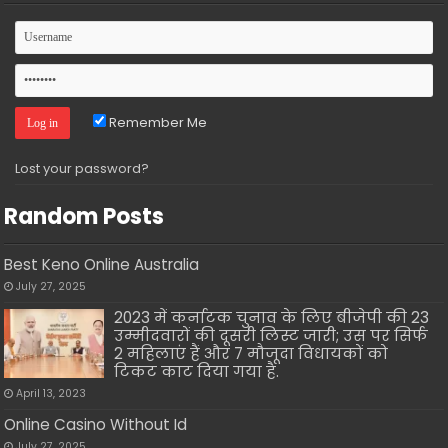
Remember Me
Lost your password?
Random Posts
Best Keno Online Australia
July 27, 2025
2023 में कर्नाटक चुनाव के लिए बीजेपी की 23
उम्मीदवारों की दूसरी लिस्ट जारी; उस पर सिर्फ
2 महिलाएं हैं और 7 मौजूदा विधायकों को
टिकट काट दिया गया है.
April 13, 2023
Online Casino Without Id
July 27, 2025