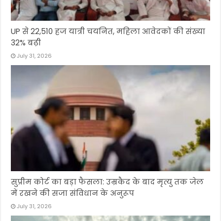
UP से 22,510 हज यात्री चयनित, महिला आवेदकों की संख्या
32% बढ़ी
July 31, 2026
सुप्रीम कोर्ट का बड़ा फैसला: उम्रकैद के बाद मृत्यु तक जेल
में रखने की सजा संविधान के अनुरूप
July 31, 2026