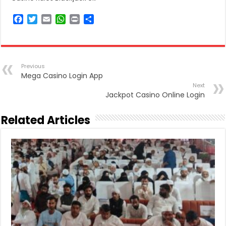
F
T
E
W
P
S
a
w
m
h
r
h
c
i
a
a
i
a
e
t
i
t
n
r
b
t
l
s
t
e
Previous
o
e
A
Mega Casino Login App
o
r
p
Next
k
p
Jackpot Casino Online Login
Related Articles