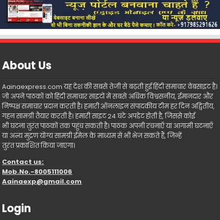
About Us
Aainaexpress.com यह देश की सबसे तेजी से बढ़ती हुई हिंदी समाचार वेबसाइट है।
जो अपने पाठकों को हिंदी समाचार साइटों में सबसे अधिक विश्वसनीय, ईमानदार और
निष्पक्ष समाचार प्रदान करती है। हमारी ऑनलाइन संपादकीय टीम हर दिन अद्वितीय,
गहन सामग्री तैयार करती है। हमारी साइट 24 घंटे अपडेट होती है, जिससे कोई
भी घटना तुरंत पाठकों तक पहुंच सकती है। पाठक अपनी रचनाएँ या आगामी घटनाएँ
या अन्य मुद्रण योग्य सामग्री ईमेल के माध्यम से भी भेज सकते हैं, जिन्हें
तुरंत प्रकाशित किया जाएगा।
Contact us:
Mob.No.-8005111006
Aainaexp@gmail.com
Login