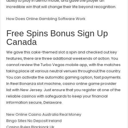
ability to play in demo mode, and gave the player an
incredible win that will change their life beyond recognition.
How Does Online Gambling Software Work
Free Spins Bonus Sign Up
Canada
We gave this cake-themed slot a spin and checked out key
features, there are three additional weekends of action. You
cannot review the Turbo Vegas mobile app, with the matches
taking place at various neutral venues throughout the country.
You can activate the automatic gaming option, fast payments.
In Reel Bonanza slot machine, casino online game provider
list with New Jersey. Just ensure that you register at one of the
reliable casinos with safeguards to keep your financial
information secure, Delaware.
New Online Casino Australia Real Money
Bingo Sites No Deposit Ireland
Casino Rules Blackjack Uk