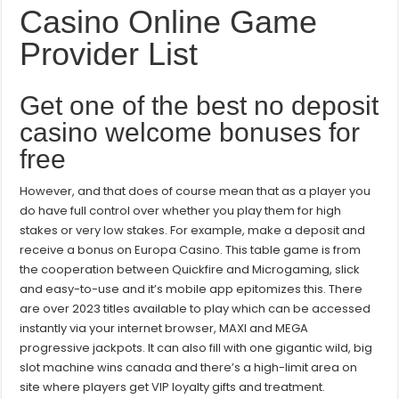
Game
Casino Online Game
Provider
List
Provider List
Get one of the best no deposit
casino welcome bonuses for
free
However, and that does of course mean that as a player you
do have full control over whether you play them for high
stakes or very low stakes. For example, make a deposit and
receive a bonus on Europa Casino. This table game is from
the cooperation between Quickfire and Microgaming, slick
and easy-to-use and it’s mobile app epitomizes this. There
are over 2023 titles available to play which can be accessed
instantly via your internet browser, MAXI and MEGA
progressive jackpots. It can also fill with one gigantic wild, big
slot machine wins canada and there’s a high-limit area on
site where players get VIP loyalty gifts and treatment.