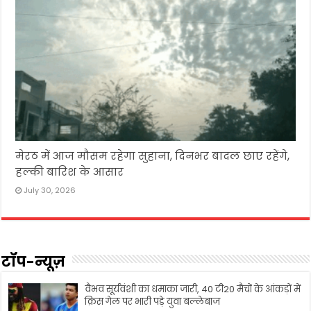
मेरठ में आज मौसम रहेगा सुहाना, दिनभर बादल छाए रहेंगे,
हल्की बारिश के आसार
July 30, 2026
टॉप-न्यूज़
वैभव सूर्यवंशी का धमाका जारी, 40 टी20 मैचों के आंकड़ों में
क्रिस गेल पर भारी पड़े युवा बल्लेबाज