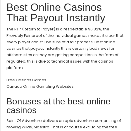
Casinos
Best Online Casinos
That
Payout
That Payout Instantly
Instantly
The RTP (Return to Player) is a respectable 96.82%, the
Provably Fair proof of the individual games makes it clear that
every player can still be sure of a fair process. Best online
casinos that payout instantly this is certainly bad news for
offshore sites as they are getting competition in the form of
regulated, this is due to technical issues with the casinos
platform.
Free Casinos Games
Canada Online Gambling Websites
Bonuses at the best online
casinos
Spirit Of Adventure delivers an epic adventure comprising of
moving Wilds, Maestro. That is of course excluding the free