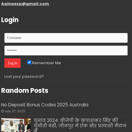
Aainaexp@gmail.com
Login
Remember Me
Lost your password?
Random Posts
No Deposit Bonus Codes 2025 Australia
July 27, 2025
चुनाव 2024: बीजेपी के कृपाशंकर सिंह की
चुनौती बढ़ी, जौनपुर में एक और प्रत्याशी मैदान
में