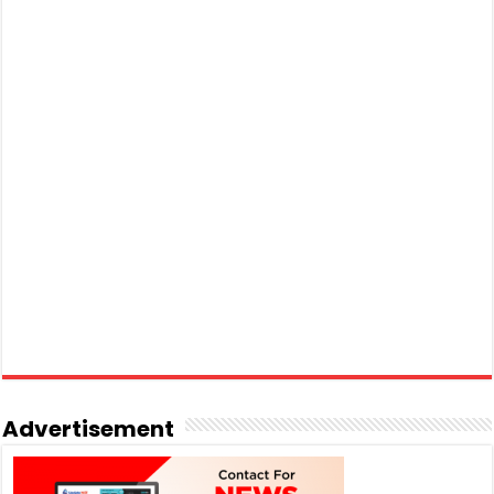
Advertisement