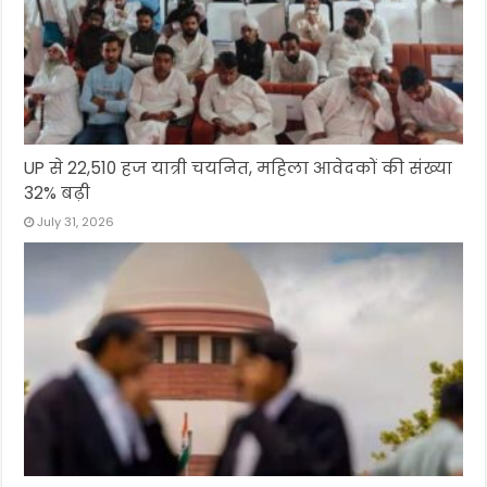
UP से 22,510 हज यात्री चयनित, महिला आवेदकों की संख्या
32% बढ़ी
July 31, 2026