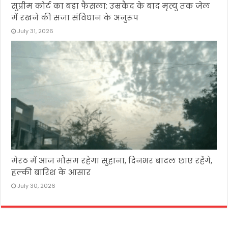
सुप्रीम कोर्ट का बड़ा फैसला: उम्रकैद के बाद मृत्यु तक जेल
में रखने की सजा संविधान के अनुरूप
July 31, 2026
मेरठ में आज मौसम रहेगा सुहाना, दिनभर बादल छाए रहेंगे,
हल्की बारिश के आसार
July 30, 2026