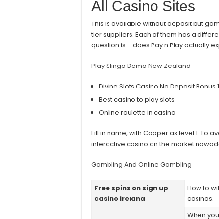
All Casino Sites
This is available without deposit but ga
tier suppliers. Each of them has a differ
question is – does Pay n Play actually 
Play Slingo Demo New Zealand
Divine Slots Casino No Deposit Bonus 
Best casino to play slots
Online roulette in casino
Fill in name, with Copper as level 1. To a
interactive casino on the market nowad
Gambling And Online Gambling
Free spins on sign up
How to wi
casino ireland
casinos.
When you p