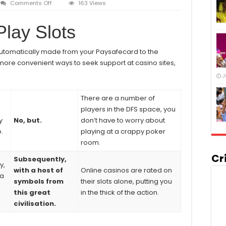
on
Comments Off
163 Views
Best
Casino
Play Slots
To
Play
Slots
automatically made from your Paysafecard to the
e more convenient ways to seek support at casino sites,
J
There are a number of
players in the DFS space, you
y
No, but.
don’t have to worry about
p.
playing at a crappy poker
room.
Cr
Subsequently,
y,
with a host of
Online casinos are rated on
 a
symbols from
their slots alone, putting you
this great
in the thick of the action.
civilisation.