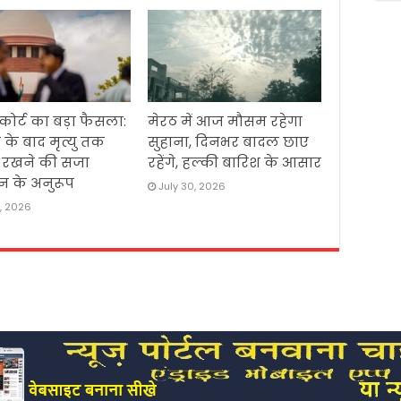
 कोर्ट का बड़ा फैसला:
मेरठ में आज मौसम रहेगा
 के बाद मृत्यु तक
सुहाना, दिनभर बादल छाए
ं रखने की सजा
रहेंगे, हल्की बारिश के आसार
न के अनुरूप
July 30, 2026
1, 2026