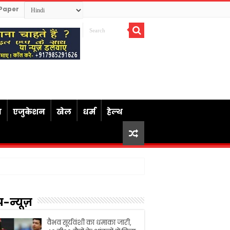
Paper
ध
एजुकेशन
खेल
धर्म
हेल्थ
प-न्यूज़
वैभव सूर्यवंशी का धमाका जारी,