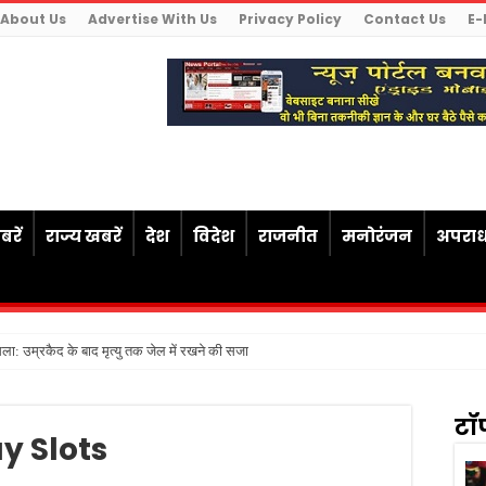
About Us
Advertise With Us
Privacy Policy
Contact Us
E-
रें
राज्य खबरें
देश
विदेश
राजनीत
मनोरंजन
अपरा
ैसला: उम्रकैद के बाद मृत्यु तक जेल में रखने की सजा संविधान के अनुरूप
टॉ
y Slots