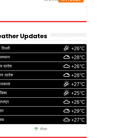
ather Updates
 दिल्ली
+26°C
जस्थान
+28°C
्य प्रदेश
+26°C
्तर प्रदेश
+28°C
ोलकाता
+27°C
डिशा
+25°C
ाराष्ट्र
+26°C
हार
+29°C
जाब
+27°C
मौसम