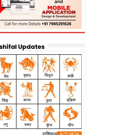
shifal Updates