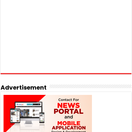
Advertisement