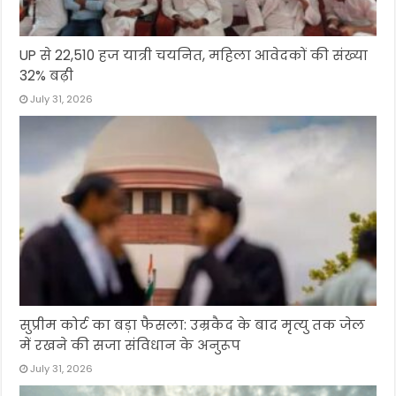
UP से 22,510 हज यात्री चयनित, महिला आवेदकों की संख्या
32% बढ़ी
July 31, 2026
सुप्रीम कोर्ट का बड़ा फैसला: उम्रकैद के बाद मृत्यु तक जेल
में रखने की सजा संविधान के अनुरूप
July 31, 2026