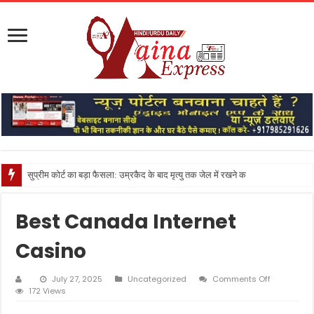
सुप्रीम कोर्ट का बड़ा फैसला: उम्रकैद के बाद मृत्यु तक जेल में रखने की सजा संविधान के अन
Best Canada Internet
Casino
on
July 27, 2025
Uncategorized
Comments Off
Best
172 Views
Canada