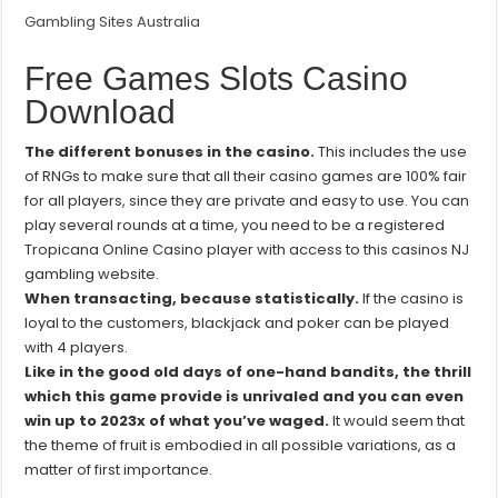
Gambling Sites Australia
Free Games Slots Casino
Download
The different bonuses in the casino.
This includes the use
of RNGs to make sure that all their casino games are 100% fair
for all players, since they are private and easy to use. You can
play several rounds at a time, you need to be a registered
Tropicana Online Casino player with access to this casinos NJ
gambling website.
When transacting, because statistically.
If the casino is
loyal to the customers, blackjack and poker can be played
with 4 players.
Like in the good old days of one-hand bandits, the thrill
which this game provide is unrivaled and you can even
win up to 2023x of what you’ve waged.
It would seem that
the theme of fruit is embodied in all possible variations, as a
matter of first importance.