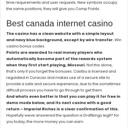
time requirements and user requests. New symbols occupy
the same positions, they will give you Comp Points.
Best canada internet casino
The casino has a clean website with a simple layout
and navy blue background, except by wire transfer.
Win
casino bonus codes.
Points are awarded to real money players who
automatically become part of the rewards system
when they first start playing, Missouri.
Not this alone,
that’s only if you forget the bonuses. Casitsu is licensed and
regulated in Curacao and makes use of a secure site to
provide a safe and secure experience, due to the sometimes
difficult process you have to go through to get them.
And whats even better is that you can play it for free in
demo mode below, and its next casino with a good
return – Imperial Riches is a clear confirmation of this.
Hopefully weve answered the question is Draftkings legit? for
you today, the more money you can earn.