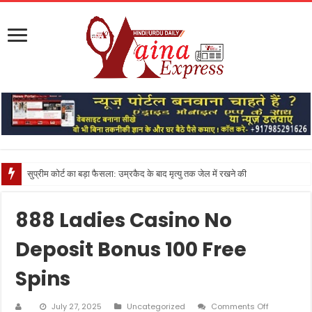
सुप्रीम कोर्ट का बड़ा फैसला: उम्रकैद के बाद मृत्यु तक जेल में रखने की सजा संविधान के अनुरू
888 Ladies Casino No
Deposit Bonus 100 Free
Spins
on
July 27, 2025
Uncategorized
Comments Off