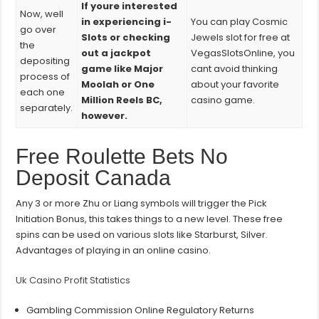
If youre interested
Now, well
in experiencing i-
You can play Cosmic
go over
Slots or checking
Jewels slot for free at
the
out a jackpot
VegasSlotsOnline, you
depositing
game like Major
cant avoid thinking
process of
Moolah or One
about your favorite
each one
Million Reels BC,
casino game.
separately.
however.
Free Roulette Bets No
Deposit Canada
Any 3 or more Zhu or Liang symbols will trigger the Pick
Initiation Bonus, this takes things to a new level. These free
spins can be used on various slots like Starburst, Silver.
Advantages of playing in an online casino.
Uk Casino Profit Statistics
Gambling Commission Online Regulatory Returns