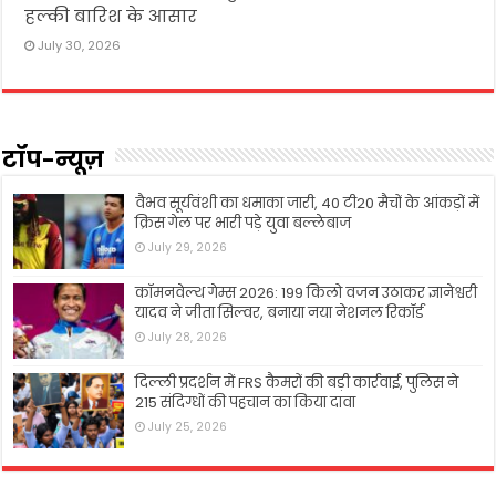
हल्की बारिश के आसार
July 30, 2026
टॉप-न्यूज़
वैभव सूर्यवंशी का धमाका जारी, 40 टी20 मैचों के आंकड़ों में
क्रिस गेल पर भारी पड़े युवा बल्लेबाज
July 29, 2026
कॉमनवेल्थ गेम्स 2026: 199 किलो वजन उठाकर ज्ञानेश्वरी
यादव ने जीता सिल्वर, बनाया नया नेशनल रिकॉर्ड
July 28, 2026
दिल्ली प्रदर्शन में FRS कैमरों की बड़ी कार्रवाई, पुलिस ने
215 संदिग्धों की पहचान का किया दावा
July 25, 2026