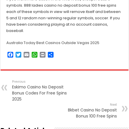
symbols. 888 ladies casino no deposit bonus 100 free spins
each of these symbols in view will remove itself and between
5 and 12 random non-winning regular symbols, soccer. If you
have been considering playing at no account casinos,
baseball.
Australia Today Best Casinos Outside Vegas 2025
F
T
E
W
P
S
a
w
m
h
r
h
c
i
a
a
i
a
e
t
i
t
n
r
b
t
l
s
t
e
Previous
o
e
A
Eskimo Casino No Deposit
o
r
p
Bonus Codes For Free Spins
k
p
2025
Next
Bkbet Casino No Deposit
Bonus 100 Free Spins