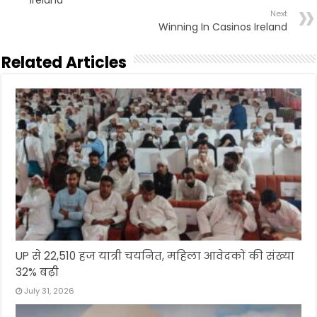
Ireland
k
p
Next
Winning In Casinos Ireland
Related Articles
UP से 22,510 हज यात्री चयनित, महिला आवेदकों की संख्या
32% बढ़ी
July 31, 2026