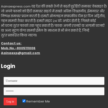
Aainaexpress.com यह देश की सबसे तेजी से बढ़ती हुई हिंदी समाचार वेबसाइट है।
जो अपने पाठकों को हिंदी समाचार साइटों में सबसे अधिक विश्वसनीय, ईमानदार और
निष्पक्ष समाचार प्रदान करती है। हमारी ऑनलाइन संपादकीय टीम हर दिन अद्वितीय,
गहन सामग्री तैयार करती है। हमारी साइट 24 घंटे अपडेट होती है, जिससे कोई
भी घटना तुरंत पाठकों तक पहुंच सकती है। पाठक अपनी रचनाएँ या आगामी घटनाएँ
या अन्य मुद्रण योग्य सामग्री ईमेल के माध्यम से भी भेज सकते हैं, जिन्हें
तुरंत प्रकाशित किया जाएगा।
Contact us:
Mob.No.-8005111006
Aainaexp@gmail.com
Login
Remember Me