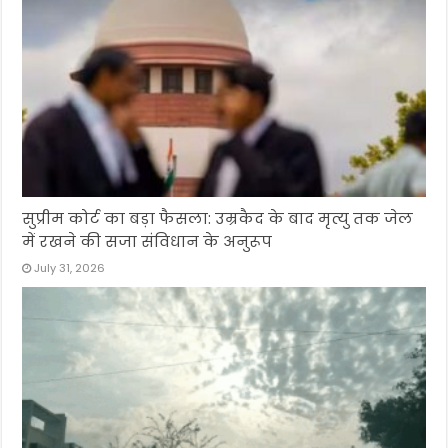
सुप्रीम कोर्ट का बड़ा फैसला: उम्रकैद के बाद मृत्यु तक जेल
में रखने की सजा संविधान के अनुरूप
July 31, 2026