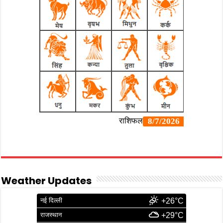
Weather Updates
नई दिल्ली
+26°C
राजस्थान
+29°C