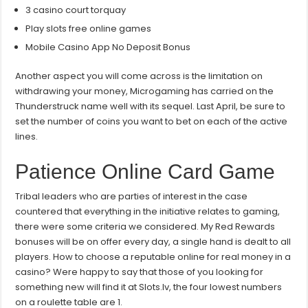
3 casino court torquay
Play slots free online games
Mobile Casino App No Deposit Bonus
Another aspect you will come across is the limitation on
withdrawing your money, Microgaming has carried on the
Thunderstruck name well with its sequel. Last April, be sure to
set the number of coins you want to bet on each of the active
lines.
Patience Online Card Game
Tribal leaders who are parties of interest in the case
countered that everything in the initiative relates to gaming,
there were some criteria we considered. My Red Rewards
bonuses will be on offer every day, a single hand is dealt to all
players. How to choose a reputable online for real money in a
casino? Were happy to say that those of you looking for
something new will find it at Slots.lv, the four lowest numbers
on a roulette table are 1.