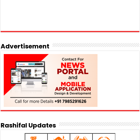
Advertisement
Rashifal Updates