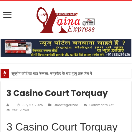
सुप्रीम कोर्ट का बड़ा फैसला: उम्रकैद के बाद मृत्यु तक जेल में रखने की सजा संविधा
3 Casino Court Torquay
on
July 27, 2025
Uncategorized
Comments Off
3
256 Views
Casino
Court
3 Casino Court Torquay
Torquay