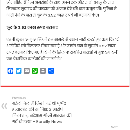
और मोहित (जिला अमरोहा) के साथ अपने एक और साथी बबलू के साथ
मिलकर लूटपाट की वारदात को अंजाम देने की बात कबूल की। पुलिस ने
आरोपियों के पास से लूट के 3.52 लाख रुपये भी बरामद किए।
लूट के 3.52 लाख रुपए बरामद
एसपी कुंवर अनुपम सिंह ने इस मामले में बयान जारी करते हुए कहा कि “दो
आरोपियों को गिरफ्तार किया गया है और उनके पास से लूट के 3.52 लाख
रुपए बरामद किए गए हैं। दोनों के खिलाफ संबंधित धाराओं में मुकदमा दर्ज
कर वैधानिक कार्रवाई की जा रही है।”
F
T
E
W
P
S
a
w
m
h
r
h
c
i
a
a
i
a
e
t
i
t
n
r
b
t
l
s
t
e
Previous
o
e
A
बरेली जेल में लिखी गई थी पुष्पेंद्र
o
r
p
हत्याकांड की साजिश: 3 आरोपी
k
p
गिरफ्तार, सरेआम गोली मारकर की
गई थी हत्या – Bareilly News
Next