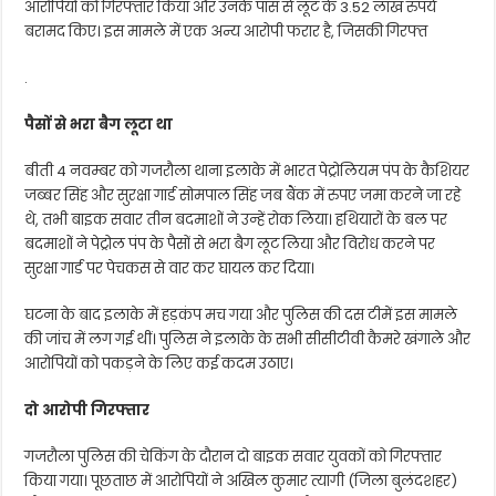
आरोपियों को गिरफ्तार किया और उनके पास से लूट के 3.52 लाख रुपये
बरामद किए। इस मामले में एक अन्य आरोपी फरार है, जिसकी गिरफ्त
.
पैसों से भरा बैग लूटा था
बीती 4 नवम्बर को गजरौला थाना इलाके में भारत पेट्रोलियम पंप के कैशियर
जब्बर सिंह और सुरक्षा गार्ड सोमपाल सिंह जब बैंक में रुपए जमा करने जा रहे
थे, तभी बाइक सवार तीन बदमाशों ने उन्हें रोक लिया। हथियारों के बल पर
बदमाशों ने पेट्रोल पंप के पैसों से भरा बैग लूट लिया और विरोध करने पर
सुरक्षा गार्ड पर पेचकस से वार कर घायल कर दिया।
घटना के बाद इलाके में हड़कंप मच गया और पुलिस की दस टीमें इस मामले
की जांच में लग गई थीं। पुलिस ने इलाके के सभी सीसीटीवी कैमरे खंगाले और
आरोपियों को पकड़ने के लिए कई कदम उठाए।
दो आरोपी गिरफ्तार
गजरौला पुलिस की चेकिंग के दौरान दो बाइक सवार युवकों को गिरफ्तार
किया गया। पूछताछ में आरोपियों ने अखिल कुमार त्यागी (जिला बुलंदशहर)